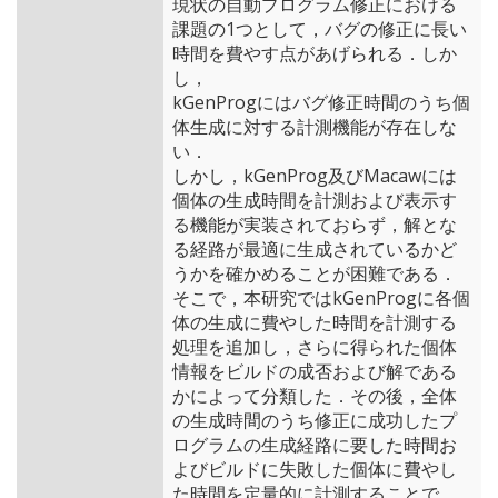
現状の自動プログラム修正における
課題の1つとして，バグの修正に長い
時間を費やす点があげられる．しか
し，
kGenProgにはバグ修正時間のうち個
体生成に対する計測機能が存在しな
い．
しかし，kGenProg及びMacawには
個体の生成時間を計測および表示す
る機能が実装されておらず，解とな
る経路が最適に生成されているかど
うかを確かめることが困難である．
そこで，本研究ではkGenProgに各個
体の生成に費やした時間を計測する
処理を追加し，さらに得られた個体
情報をビルドの成否および解である
かによって分類した．その後，全体
の生成時間のうち修正に成功したプ
ログラムの生成経路に要した時間お
よびビルドに失敗した個体に費やし
た時間を定量的に計測することで，