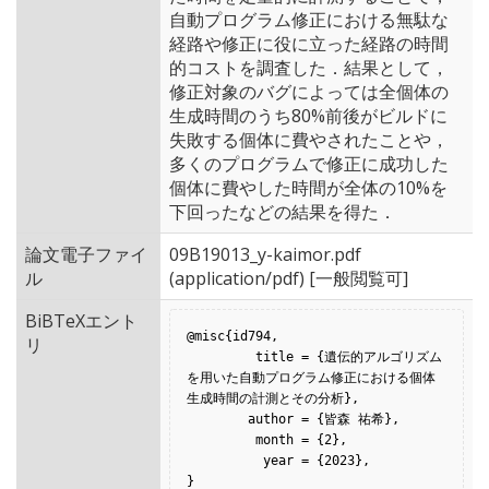
自動プログラム修正における無駄な
経路や修正に役に立った経路の時間
的コストを調査した．結果として，
修正対象のバグによっては全個体の
生成時間のうち80%前後がビルドに
失敗する個体に費やされたことや，
多くのプログラムで修正に成功した
個体に費やした時間が全体の10%を
下回ったなどの結果を得た．
論文電子ファイ
09B19013_y-kaimor.pdf
ル
(application/pdf) [一般閲覧可]
BiBTeXエント
@misc{id794,

リ
         title = {遺伝的アルゴリズム
を用いた自動プログラム修正における個体
生成時間の計測とその分析},

        author = {皆森 祐希},

         month = {2},

          year = {2023},

}
