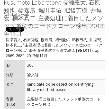
Kusumoto Laboratory: 長瀬義大, 石原
知也, 楊嘉晨, 堀田圭佑, 肥後芳樹, 井垣
Detail of a work
宏, 楠本真二, 主要処理に着目したメソ
ッド単位のコードクローン検出, 2013
年11月.
長瀬義大, 石原知也, 楊嘉晨, 堀田圭佑, 肥後芳樹, 井垣宏,
楠本真二, "主要処理に着目したメソッド単位のコードク
ローン検出," 電子情報通信学会論文誌D,
J96-D
(11), pp.
2669-2680, 2013年11月.
ID
306
分類
論文誌
タグ
candidate clone detection identifying
library method-based
表題
主要処理に着目したメソッド単位のコード
(title)
クローン検出