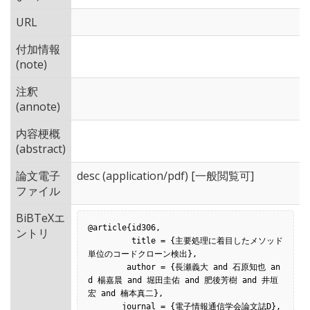
URL
付加情報
(note)
注釈
(annote)
内容梗概
(abstract)
論文電子
desc
(application/pdf) [一般閲覧可]
ファイル
BiBTeXエ
@article{id306,

ントリ
         title = {主要処理に着目したメソッド
単位のコードクローン検出},

        author = {長瀬義大 and 石原知也 an
d 楊嘉晨 and 堀田圭佑 and 肥後芳樹 and 井垣
宏 and 楠本真二},

       journal = {電子情報通信学会論文誌D},
