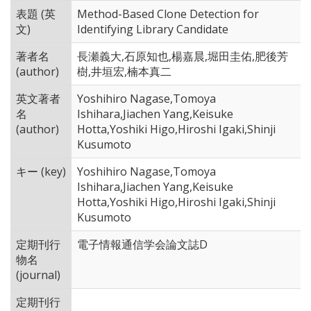
表題 (英
Method-Based Clone Detection for
文)
Identifying Library Candidate
著者名
長瀬義大,石原知也,楊嘉晨,堀田圭佑,肥後芳
(author)
樹,井垣宏,楠本真二
英文著者
Yoshihiro Nagase,Tomoya
名
Ishihara,Jiachen Yang,Keisuke
(author)
Hotta,Yoshiki Higo,Hiroshi Igaki,Shinji
Kusumoto
キー (key)
Yoshihiro Nagase,Tomoya
Ishihara,Jiachen Yang,Keisuke
Hotta,Yoshiki Higo,Hiroshi Igaki,Shinji
Kusumoto
定期刊行
電子情報通信学会論文誌D
物名
(journal)
定期刊行