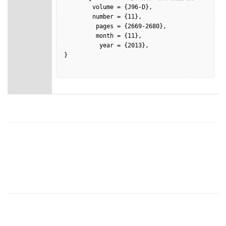
        volume = {J96-D},

        number = {11},

         pages = {2669-2680},

         month = {11},

          year = {2013},

}
