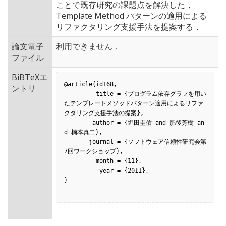
ことで既存研究の課題点を解決した，
Template Method パターンの適用による
リファクタリング支援手法を提案する．
論文電子
利用できません．
ファイル
BiBTeXエ
@article{id168,

ントリ
         title = {プログラム依存グラフを用い
たテンプレートメソッドパターン適用によるリファ
クタリング支援手法の提案},

        author = {堀田圭佑 and 肥後芳樹 an
d 楠本真二},

       journal = {ソフトウェア信頼性研究会第
7回ワークショップ},

         month = {11},

          year = {2011},

}
