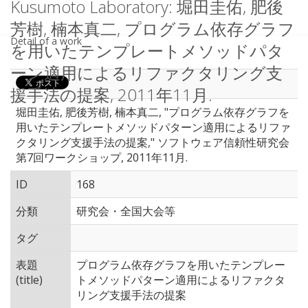
Kusumoto Laboratory: 堀田圭佑, 肥後
芳樹, 楠本真二, プログラム依存グラフ
Detail of a work
を用いたテンプレートメソッドパタ
ーン適用によるリファクタリング支
援手法の提案, 2011年11月.
堀田圭佑, 肥後芳樹, 楠本真二, "プログラム依存グラフを
用いたテンプレートメソッドパターン適用によるリファ
クタリング支援手法の提案," ソフトウェア信頼性研究会
第7回ワークショップ, 2011年11月.
ID
168
分類
研究会・全国大会等
タグ
表題
プログラム依存グラフを用いたテンプレー
(title)
トメソッドパターン適用によるリファクタ
リング支援手法の提案